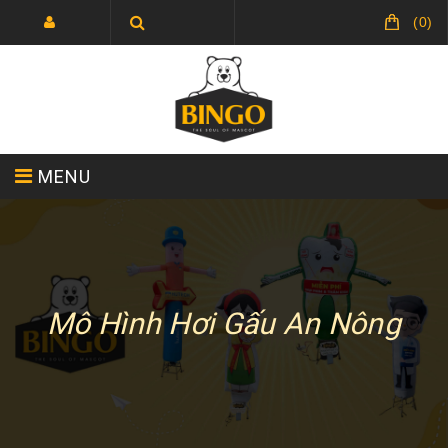
(
0
)
MENU
TRANG CHỦ
GIỚI THIỆU
Mô Hình Hơi Gấu An Nông
SẢN PHẨM
TIN TỨC
LIÊN HỆ