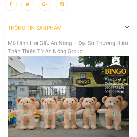
đoàn An Nông được in rõ nét ngay trước ngực, giúp tăng cường
khả năng nhận diện thương hiệu một cách tự nhiên. Kiểu dáng
sinh động: Mô hình được tạo hình với tư thế vẫy tay chào thân
thiện, tạo cảm giác chào đón và gắn kết với khách hàng ngay từ
THÔNG TIN SẢN PHẨM
cái nhìn đầu tiên. Tính linh động cao: Là dòng mô hình hơi, sản
phẩm có thể triển khai nhanh chóng tại nhiều địa điểm khác
Mô Hình Hơi Gấu An Nông – Đại Sứ Thương Hiệu
nhau, từ đại lý vật tư nông nghiệp đến các cánh đồng thực
Thân Thiện Từ An Nông Group
nghiệm. Độ bền vượt trội: Sử dụng chất liệu chuyên dụng chịu
được điều kiện thời tiết ngoài trời, đảm bảo mô hình luôn giữ
được form dáng chuẩn và màu sắc tươi sáng trong suốt sự kiện.
Sự xuất hiện của dàn gấu hơi An Nông không chỉ làm sinh động
không gian quảng bá mà còn khẳng định sự đồng hành, hỗ trợ
nhiệt thành của nhãn hàng đối với sự phát triển của nông nghiệp
Việt Nam. BINGO – The Soul of Mascot Quý khách vui lòng liên hệ
với Bingo để được hỗ trợ, tư vấn và nhận báo giá chi tiết qua các
kênh sau: 📍 Địa chỉ: Số 23A, đường TA10, phường Thới An, Quận
12, TP. Hồ Chí Minh📞 Tư vấn & báo giá: 0904 772 125 | 0934 945
946📦 Đặt thuê hoặc mua mascot có sẵn: 0968 899 663📧 Email: