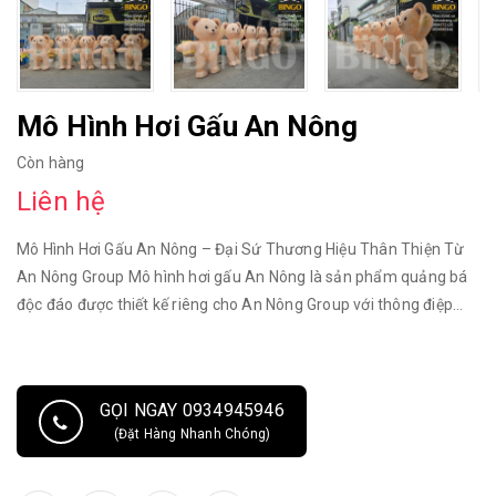
Mô Hình Hơi Gấu An Nông
Còn hàng
Liên hệ
Mô Hình Hơi Gấu An Nông – Đại Sứ Thương Hiệu Thân Thiện Từ
An Nông Group Mô hình hơi gấu An Nông là sản phẩm quảng bá
độc đáo được thiết kế riêng cho An Nông Group với thông điệp
đầy ý nghĩa: "An Nông chung sức cùng nhà nông". Với ngoại hình
đáng yêu và gần gũi, mô hình này là giải pháp marketing hoàn
hảo giúp nhãn hàng kết nối sâu rộng hơn với bà con nông dân tại
GỌI NGAY 0934945946
các sự kiện, hội chợ nông nghiệp. Đặc điểm nổi bật của sản phẩm:
(Đặt Hàng Nhanh Chóng)
Thiết kế nhận diện thương hiệu: Chú gấu sở hữu tông màu vàng
cam ấm áp, thân thiện. Đặc biệt, logo chữ "A" đặc trưng của tập