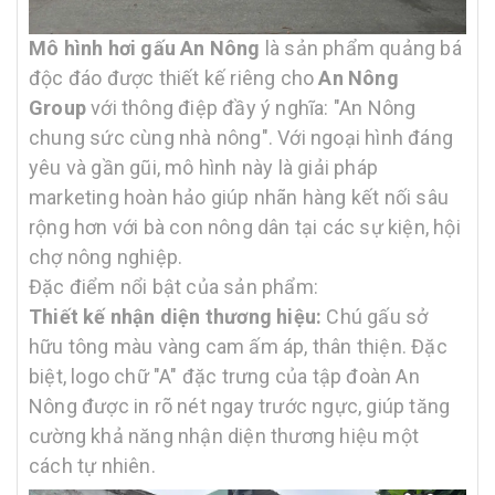
dohoatrang.vn@gmail.com Chúng tôi luôn trân trọng sự quan
tâm và tin tưởng của Quý khách – đó là động lực để Bingo không
Mô hình hơi gấu An Nông
là sản phẩm quảng bá
ngừng hoàn thiện và phục vụ tốt hơn mỗi ngày. Xem thêm: Mô
độc đáo được thiết kế riêng cho
An Nông
hình hơi chó Josera
Group
với thông điệp đầy ý nghĩa: "An Nông
chung sức cùng nhà nông". Với ngoại hình đáng
yêu và gần gũi, mô hình này là giải pháp
marketing hoàn hảo giúp nhãn hàng kết nối sâu
rộng hơn với bà con nông dân tại các sự kiện, hội
chợ nông nghiệp.
Đặc điểm nổi bật của sản phẩm:
Thiết kế nhận diện thương hiệu:
Chú gấu sở
hữu tông màu vàng cam ấm áp, thân thiện. Đặc
biệt, logo chữ "A" đặc trưng của tập đoàn An
Nông được in rõ nét ngay trước ngực, giúp tăng
cường khả năng nhận diện thương hiệu một
cách tự nhiên.