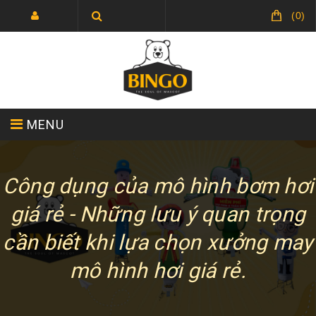
(
0
)
MENU
TRANG CHỦ
GIỚI THIỆU
Công dụng của mô hình bơm hơi
giá rẻ - Những lưu ý quan trọng
cần biết khi lựa chọn xưởng may
SẢN PHẨM
TIN TỨC
LIÊN HỆ
mô hình hơi giá rẻ.